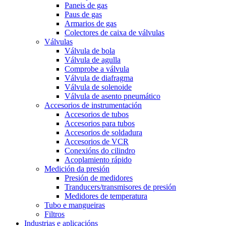
Paneis de gas
Paus de gas
Armarios de gas
Colectores de caixa de válvulas
Válvulas
Válvula de bola
Válvula de agulla
Comprobe a válvula
Válvula de diafragma
Válvula de solenoide
Válvula de asento pneumático
Accesorios de instrumentación
Accesorios de tubos
Accesorios para tubos
Accesorios de soldadura
Accesorios de VCR
Conexións do cilindro
Acoplamiento rápido
Medición da presión
Presión de medidores
Tranducers/transmisores de presión
Medidores de temperatura
Tubo e mangueiras
Filtros
Industrias e aplicacións