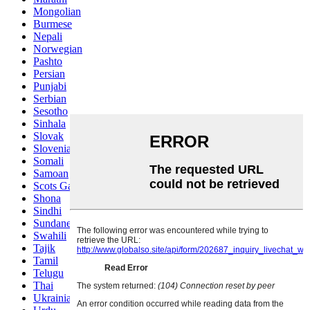
Mongolian
Burmese
Nepali
Norwegian
Pashto
Persian
Punjabi
Serbian
Sesotho
Sinhala
Slovak
Slovenian
Somali
Samoan
Scots Gaelic
Shona
Sindhi
Sundanese
Swahili
Tajik
Tamil
Telugu
Thai
Ukrainian