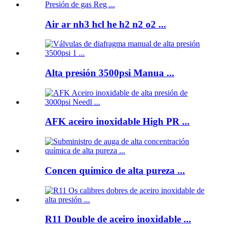
Air ar nh3 hcl he h2 n2 o2 ...
Alta presión 3500psi Manua ...
AFK aceiro inoxidable High PR ...
Concen químico de alta pureza ...
R11 Double de aceiro inoxidable ...