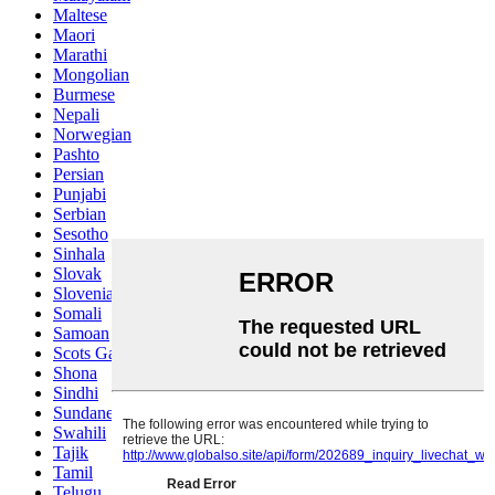
Maltese
Maori
Marathi
Mongolian
Burmese
Nepali
Norwegian
Pashto
Persian
Punjabi
Serbian
Sesotho
Sinhala
Slovak
Slovenian
Somali
Samoan
Scots Gaelic
Shona
Sindhi
Sundanese
Swahili
Tajik
Tamil
Telugu