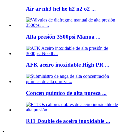
Air ar nh3 hcl he h2 n2 o2 ...
Alta presión 3500psi Manua ...
AFK aceiro inoxidable High PR ...
Concen químico de alta pureza ...
R11 Double de aceiro inoxidable ...