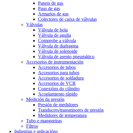
Paneis de gas
Paus de gas
Armarios de gas
Colectores de caixa de válvulas
Válvulas
Válvula de bola
Válvula de agulla
Comprobe a válvula
Válvula de diafragma
Válvula de solenoide
Válvula de asento pneumático
Accesorios de instrumentación
Accesorios de tubos
Accesorios para tubos
Accesorios de soldadura
Accesorios de VCR
Conexións do cilindro
Acoplamiento rápido
Medición da presión
Presión de medidores
Tranducers/transmisores de presión
Medidores de temperatura
Tubo e mangueiras
Filtros
Industrias e aplicacións