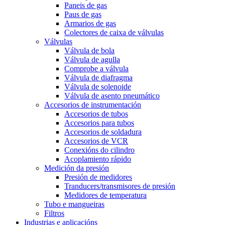
Paneis de gas
Paus de gas
Armarios de gas
Colectores de caixa de válvulas
Válvulas
Válvula de bola
Válvula de agulla
Comprobe a válvula
Válvula de diafragma
Válvula de solenoide
Válvula de asento pneumático
Accesorios de instrumentación
Accesorios de tubos
Accesorios para tubos
Accesorios de soldadura
Accesorios de VCR
Conexións do cilindro
Acoplamiento rápido
Medición da presión
Presión de medidores
Tranducers/transmisores de presión
Medidores de temperatura
Tubo e mangueiras
Filtros
Industrias e aplicacións