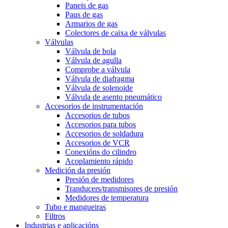
Paneis de gas
Paus de gas
Armarios de gas
Colectores de caixa de válvulas
Válvulas
Válvula de bola
Válvula de agulla
Comprobe a válvula
Válvula de diafragma
Válvula de solenoide
Válvula de asento pneumático
Accesorios de instrumentación
Accesorios de tubos
Accesorios para tubos
Accesorios de soldadura
Accesorios de VCR
Conexións do cilindro
Acoplamiento rápido
Medición da presión
Presión de medidores
Tranducers/transmisores de presión
Medidores de temperatura
Tubo e mangueiras
Filtros
Industrias e aplicacións