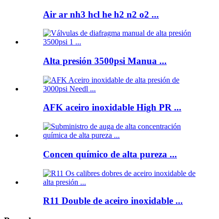
Air ar nh3 hcl he h2 n2 o2 ...
Alta presión 3500psi Manua ...
AFK aceiro inoxidable High PR ...
Concen químico de alta pureza ...
R11 Double de aceiro inoxidable ...