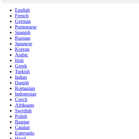
English
French
German
Portuguese
Spanish
Russian
Japanese
Korean
Arabic
Irish
Greek
Turkish
Italian
Danish
Romanian
Indonesian
Czech
Afrikaans
Swedish
Polish
Basque
Catalan
Esperanto
Hindi