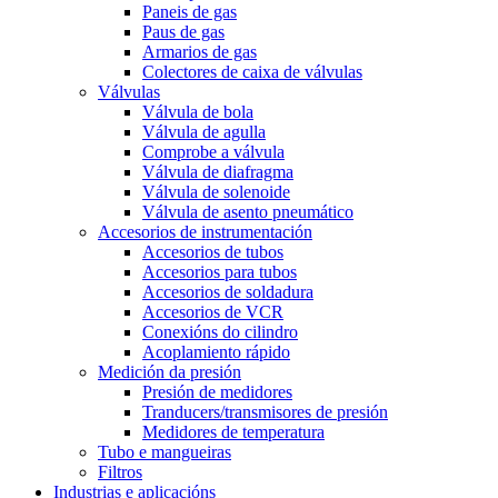
Paneis de gas
Paus de gas
Armarios de gas
Colectores de caixa de válvulas
Válvulas
Válvula de bola
Válvula de agulla
Comprobe a válvula
Válvula de diafragma
Válvula de solenoide
Válvula de asento pneumático
Accesorios de instrumentación
Accesorios de tubos
Accesorios para tubos
Accesorios de soldadura
Accesorios de VCR
Conexións do cilindro
Acoplamiento rápido
Medición da presión
Presión de medidores
Tranducers/transmisores de presión
Medidores de temperatura
Tubo e mangueiras
Filtros
Industrias e aplicacións