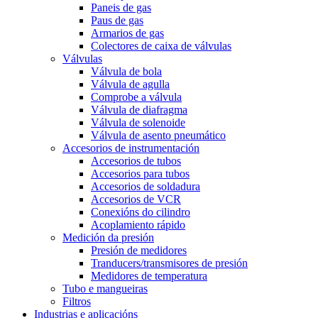
Paneis de gas
Paus de gas
Armarios de gas
Colectores de caixa de válvulas
Válvulas
Válvula de bola
Válvula de agulla
Comprobe a válvula
Válvula de diafragma
Válvula de solenoide
Válvula de asento pneumático
Accesorios de instrumentación
Accesorios de tubos
Accesorios para tubos
Accesorios de soldadura
Accesorios de VCR
Conexións do cilindro
Acoplamiento rápido
Medición da presión
Presión de medidores
Tranducers/transmisores de presión
Medidores de temperatura
Tubo e mangueiras
Filtros
Industrias e aplicacións