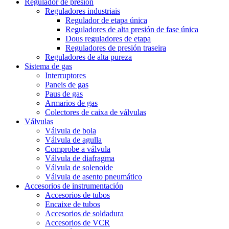
Regulador de presión
Reguladores industriais
Regulador de etapa única
Reguladores de alta presión de fase única
Dous reguladores de etapa
Reguladores de presión traseira
Reguladores de alta pureza
Sistema de gas
Interruptores
Paneis de gas
Paus de gas
Armarios de gas
Colectores de caixa de válvulas
Válvulas
Válvula de bola
Válvula de agulla
Comprobe a válvula
Válvula de diafragma
Válvula de solenoide
Válvula de asento pneumático
Accesorios de instrumentación
Accesorios de tubos
Encaixe de tubos
Accesorios de soldadura
Accesorios de VCR