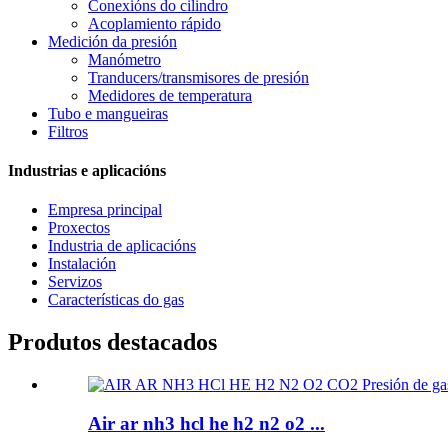
Conexións do cilindro
Acoplamiento rápido
Medición da presión
Manómetro
Tranducers/transmisores de presión
Medidores de temperatura
Tubo e mangueiras
Filtros
Industrias e aplicacións
Empresa principal
Proxectos
Industria de aplicacións
Instalación
Servizos
Características do gas
Produtos destacados
Air ar nh3 hcl he h2 n2 o2 ...