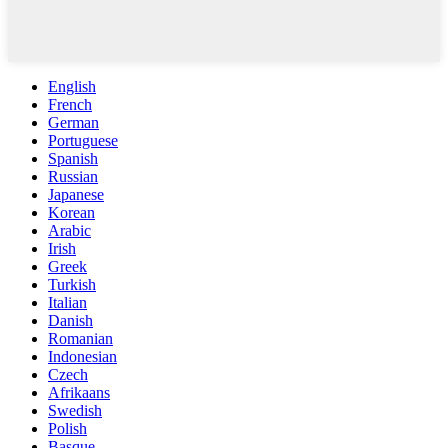
English
French
German
Portuguese
Spanish
Russian
Japanese
Korean
Arabic
Irish
Greek
Turkish
Italian
Danish
Romanian
Indonesian
Czech
Afrikaans
Swedish
Polish
Basque