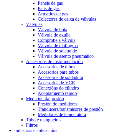
Paneis de gas
Paus de gas
Armarios de gas
Colectores de caixa de válvulas
Válvulas
Válvula de bola
Válvula de agulla
Comprobe a válvula
Válvula de diafragma
Válvula de solenoide
Válvula de asento pneumático
Accesorios de instrumentación
Accesorios de tubos
Accesorios para tubos
Accesorios de soldadura
Accesorios de VCR
Conexións do cilindro
Acoplamiento rápido
Medición da presión
Presión de medidores
Tranducers/transmisores de presión
Medidores de temperatura
Tubo e mangueiras
Filtros
Industrias e aplicacións