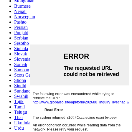
Mongolian
Burmese
Nepali
Norwegian
Pashto
Persian
Punjabi
Serbian
Sesotho
Sinhala
Slovak
Slovenian
Somali
Samoan
Scots Gaelic
Shona
Sindhi
Sundanese
Swahili
Tajik
Tamil
Telugu
Thai
Ukrainian
Urdu