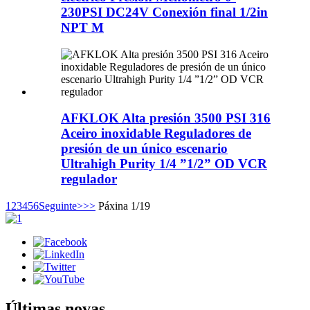
230PSI DC24V Conexión final 1/2in
NPT M
AFKLOK Alta presión 3500 PSI 316
Aceiro inoxidable Reguladores de
presión de un único escenario
Ultrahigh Purity 1/4 ”1/2” OD VCR
regulador
1
2
3
4
5
6
Seguinte>
>>
Páxina 1/19
Últimas novas