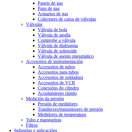
Paneis de gas
Paus de gas
Armarios de gas
Colectores de caixa de válvulas
Válvulas
Válvula de bola
Válvula de agulla
Comprobe a válvula
Válvula de diafragma
Válvula de solenoide
Válvula de asento pneumático
Accesorios de instrumentación
Accesorios de tubos
Accesorios para tubos
Accesorios de soldadura
Accesorios de VCR
Conexións do cilindro
Acoplamiento rápido
Medición da presión
Presión de medidores
Tranducers/transmisores de presión
Medidores de temperatura
Tubo e mangueiras
Filtros
Industrias e aplicacións