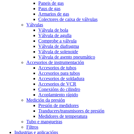
Paneis de gas
Paus de gas
Armarios de gas
Colectores de caixa de válvulas
Válvulas
Válvula de bola
Válvula de agulla
Comprobe a válvula
Válvula de diafragma
Válvula de solenoide
Válvula de asento pneumático
Accesorios de instrumentación
Accesorios de tubos
Accesorios para tubos
Accesorios de soldadura
Accesorios de VCR
Conexións do cilindro
Acoplamiento rápido
Medición da presión
Presión de medidores
Tranducers/transmisores de presión
Medidores de temperatura
Tubo e mangueiras
Filtros
Industrias e aplicacións