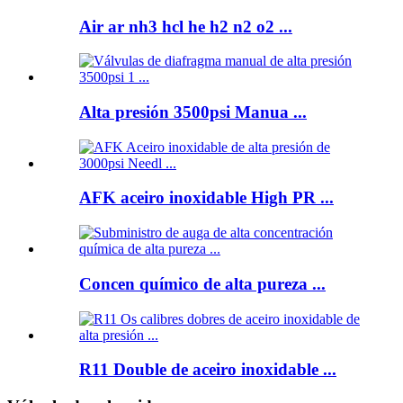
Air ar nh3 hcl he h2 n2 o2 ...
Alta presión 3500psi Manua ...
AFK aceiro inoxidable High PR ...
Concen químico de alta pureza ...
R11 Double de aceiro inoxidable ...