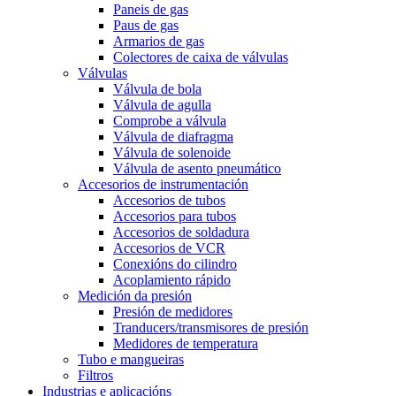
Paneis de gas
Paus de gas
Armarios de gas
Colectores de caixa de válvulas
Válvulas
Válvula de bola
Válvula de agulla
Comprobe a válvula
Válvula de diafragma
Válvula de solenoide
Válvula de asento pneumático
Accesorios de instrumentación
Accesorios de tubos
Accesorios para tubos
Accesorios de soldadura
Accesorios de VCR
Conexións do cilindro
Acoplamiento rápido
Medición da presión
Presión de medidores
Tranducers/transmisores de presión
Medidores de temperatura
Tubo e mangueiras
Filtros
Industrias e aplicacións