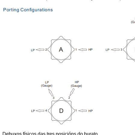
Debuxos físicos das tres posicións do burato