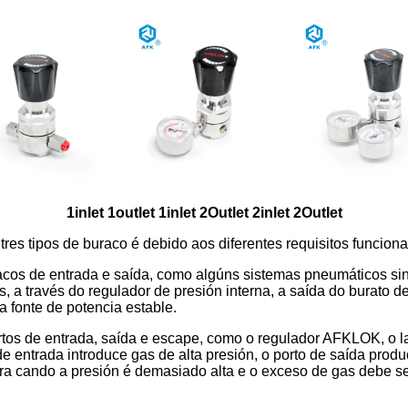
1inlet 1outlet 1inlet 2Outlet 2inlet 2Outlet
res tipos de buraco é debido aos diferentes requisitos funciona
acos de entrada e saída, como algúns sistemas pneumáticos sin
, a través do regulador de presión interna, a saída do burato d
 fonte de potencia estable.
tos de entrada, saída e escape, como o regulador AFKLOK, o la
e entrada introduce gas de alta presión, o porto de saída prod
a cando a presión é demasiado alta e o exceso de gas debe ser