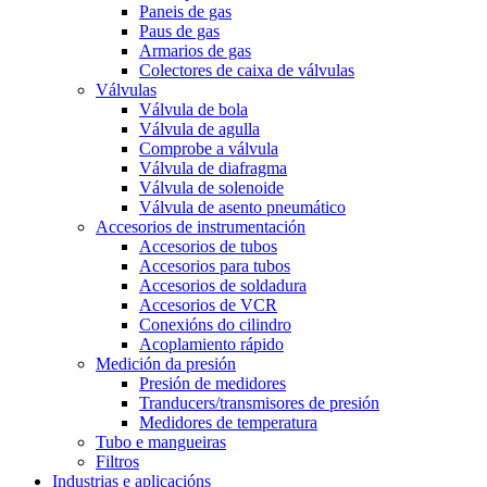
Paneis de gas
Paus de gas
Armarios de gas
Colectores de caixa de válvulas
Válvulas
Válvula de bola
Válvula de agulla
Comprobe a válvula
Válvula de diafragma
Válvula de solenoide
Válvula de asento pneumático
Accesorios de instrumentación
Accesorios de tubos
Accesorios para tubos
Accesorios de soldadura
Accesorios de VCR
Conexións do cilindro
Acoplamiento rápido
Medición da presión
Presión de medidores
Tranducers/transmisores de presión
Medidores de temperatura
Tubo e mangueiras
Filtros
Industrias e aplicacións