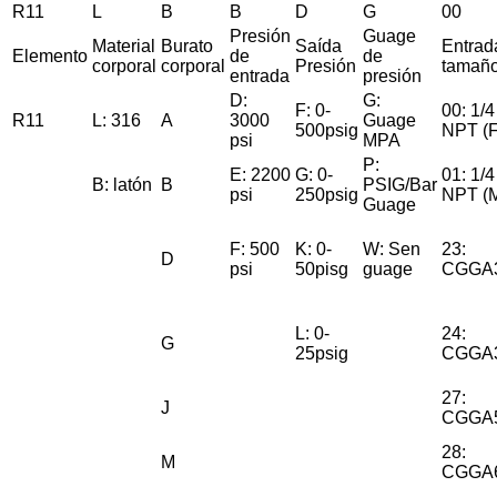
R11
L
B
B
D
G
00
Presión
Guage
Material
Burato
Saída
Entrad
Elemento
de
de
corporal
corporal
Presión
tamañ
entrada
presión
D:
G:
F: 0-
00: 1/4
R11
L: 316
A
3000
Guage
500psig
NPT (F
psi
MPA
P:
E: 2200
G: 0-
01: 1/4
B: latón
B
PSIG/Bar
psi
250psig
NPT (
Guage
F: 500
K: 0-
W: Sen
23:
D
psi
50pisg
guage
CGGA
L: 0-
24:
G
25psig
CGGA
27:
J
CGGA
28:
M
CGGA