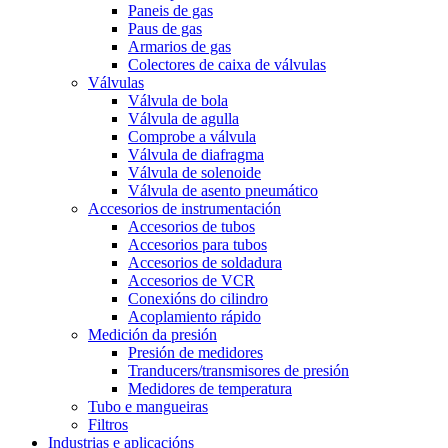
Paneis de gas
Paus de gas
Armarios de gas
Colectores de caixa de válvulas
Válvulas
Válvula de bola
Válvula de agulla
Comprobe a válvula
Válvula de diafragma
Válvula de solenoide
Válvula de asento pneumático
Accesorios de instrumentación
Accesorios de tubos
Accesorios para tubos
Accesorios de soldadura
Accesorios de VCR
Conexións do cilindro
Acoplamiento rápido
Medición da presión
Presión de medidores
Tranducers/transmisores de presión
Medidores de temperatura
Tubo e mangueiras
Filtros
Industrias e aplicacións