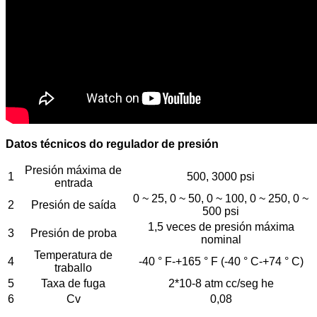
Datos técnicos do regulador de presión
Presión máxima de
1
500, 3000 psi
entrada
0 ~ 25, 0 ~ 50, 0 ~ 100, 0 ~ 250, 0 ~
2
Presión de saída
500 psi
1,5 veces de presión máxima
3
Presión de proba
nominal
Temperatura de
4
-40 ° F-+165 ° F (-40 ° C-+74 ° C)
traballo
5
Taxa de fuga
2*10-8 atm cc/seg he
6
Cv
0,08