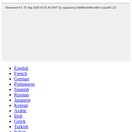
English
French
German
Portuguese
Spanish
Russian
Japanese
Korean
Arabic
Irish
Greek
Turkish
Italian