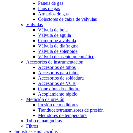
Paneis de gas
Paus de gas
Armarios de gas
Colectores de caixa de válvulas
Válvulas
Válvula de bola
Válvula de agulla
Comprobe a válvula
Válvula de diafragma
Válvula de solenoide
Válvula de asento pneumático
Accesorios de instrumentación
Accesorios de tubos
Accesorios para tubos
Accesorios de soldadura
Accesorios de VCR
Conexións do cilindro
Acoplamiento rápido
Medición da presión
Presión de medidores
Tranducers/transmisores de presión
Medidores de temperatura
Tubo e mangueiras
Filtros
Industrias e aplicacións