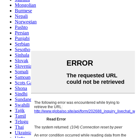
Mongolian
Burmese
Nepali
Norwegian
Pashto
Persian
Punjabi
Serbian
Sesotho
Sinhala
Slovak
Slovenian
Somali
Samoan
Scots Gaelic
Shona
Sindhi
Sundanese
Swahili
Tajik
Tamil
Telugu
Thai
Ukrainian