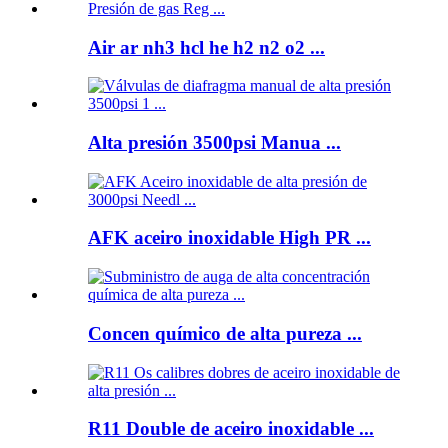
Air ar nh3 hcl he h2 n2 o2 ...
Alta presión 3500psi Manua ...
AFK aceiro inoxidable High PR ...
Concen químico de alta pureza ...
R11 Double de aceiro inoxidable ...