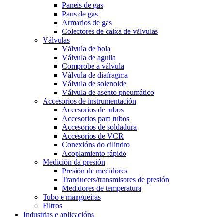
Paneis de gas
Paus de gas
Armarios de gas
Colectores de caixa de válvulas
Válvulas
Válvula de bola
Válvula de agulla
Comprobe a válvula
Válvula de diafragma
Válvula de solenoide
Válvula de asento pneumático
Accesorios de instrumentación
Accesorios de tubos
Accesorios para tubos
Accesorios de soldadura
Accesorios de VCR
Conexións do cilindro
Acoplamiento rápido
Medición da presión
Presión de medidores
Tranducers/transmisores de presión
Medidores de temperatura
Tubo e mangueiras
Filtros
Industrias e aplicacións