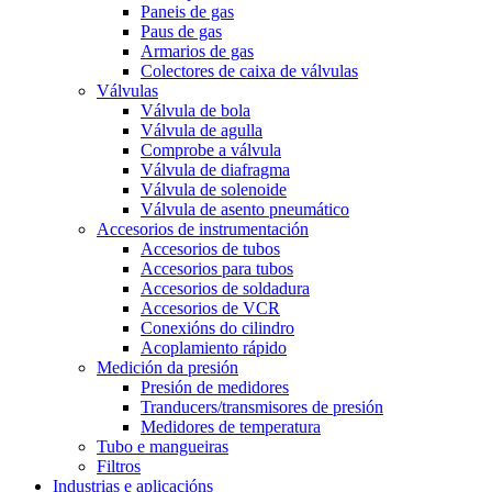
Paneis de gas
Paus de gas
Armarios de gas
Colectores de caixa de válvulas
Válvulas
Válvula de bola
Válvula de agulla
Comprobe a válvula
Válvula de diafragma
Válvula de solenoide
Válvula de asento pneumático
Accesorios de instrumentación
Accesorios de tubos
Accesorios para tubos
Accesorios de soldadura
Accesorios de VCR
Conexións do cilindro
Acoplamiento rápido
Medición da presión
Presión de medidores
Tranducers/transmisores de presión
Medidores de temperatura
Tubo e mangueiras
Filtros
Industrias e aplicacións