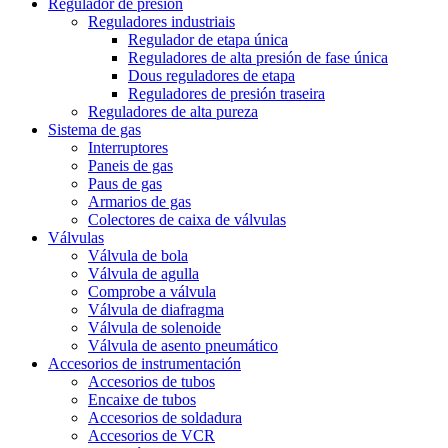
Regulador de presión
Reguladores industriais
Regulador de etapa única
Reguladores de alta presión de fase única
Dous reguladores de etapa
Reguladores de presión traseira
Reguladores de alta pureza
Sistema de gas
Interruptores
Paneis de gas
Paus de gas
Armarios de gas
Colectores de caixa de válvulas
Válvulas
Válvula de bola
Válvula de agulla
Comprobe a válvula
Válvula de diafragma
Válvula de solenoide
Válvula de asento pneumático
Accesorios de instrumentación
Accesorios de tubos
Encaixe de tubos
Accesorios de soldadura
Accesorios de VCR