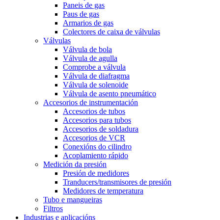
Paneis de gas
Paus de gas
Armarios de gas
Colectores de caixa de válvulas
Válvulas
Válvula de bola
Válvula de agulla
Comprobe a válvula
Válvula de diafragma
Válvula de solenoide
Válvula de asento pneumático
Accesorios de instrumentación
Accesorios de tubos
Accesorios para tubos
Accesorios de soldadura
Accesorios de VCR
Conexións do cilindro
Acoplamiento rápido
Medición da presión
Presión de medidores
Tranducers/transmisores de presión
Medidores de temperatura
Tubo e mangueiras
Filtros
Industrias e aplicacións