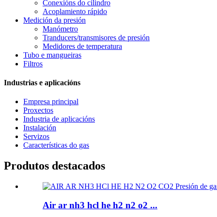
Conexións do cilindro
Acoplamiento rápido
Medición da presión
Manómetro
Tranducers/transmisores de presión
Medidores de temperatura
Tubo e mangueiras
Filtros
Industrias e aplicacións
Empresa principal
Proxectos
Industria de aplicacións
Instalación
Servizos
Características do gas
Produtos destacados
Air ar nh3 hcl he h2 n2 o2 ...